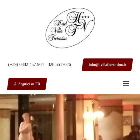
HOME
HOTEL
(+39) 0882.457.904 - 328.5517026
info@hvillafiorentino.it
Seguici su FB