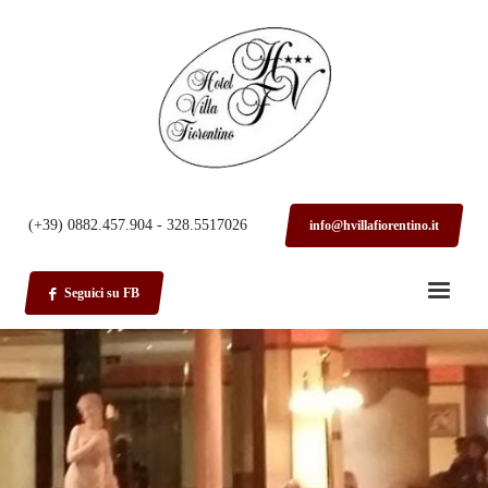
HOME
HOTEL
(+39) 0882.457.904 - 328.5517026
info@hvillafiorentino.it
Seguici su FB