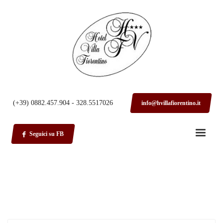
HOME
(+39) 0882.457.904 - 328.5517026
info@hvillafiorentino.it
Seguici su FB
Sorry, no posts matched your criteria.