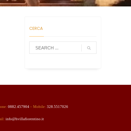
CERCA
one:
0882.457904
– Mobile:
328.5517026
il:
info@hvillafiorentino.it