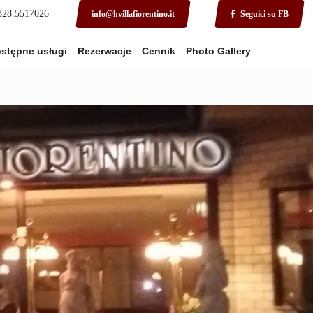
 328.5517026
info@hvillafiorentino.it
Seguici su FB
stępne usługi
Rezerwacje
Cennik
Photo Gallery