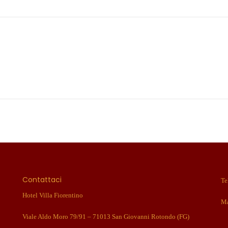
Contattaci
Te
Hotel Villa Fiorentino
Ma
Viale Aldo Moro 79/91 – 71013 San Giovanni Rotondo (FG)