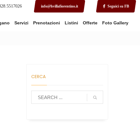
 328.5517026
info@hvillafiorentino.it
Seguici su FB
rgano
Servizi
Prenotazioni
Listini
Offerte
Foto Gallery
CERCA