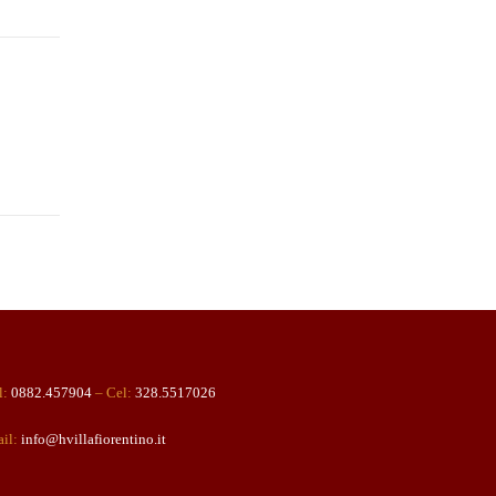
l:
0882.457904
– Cel:
328.5517026
il:
info@hvillafiorentino.it