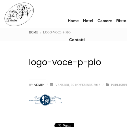
Home
Hotel
Camere
Risto
HOME
LOGO-VOCE-P-PIO
Contatti
logo-voce-p-pio
BY
ADMIN
/
VENERDÌ, 09 NOVEMBRE 2018
/
PUBLISHE