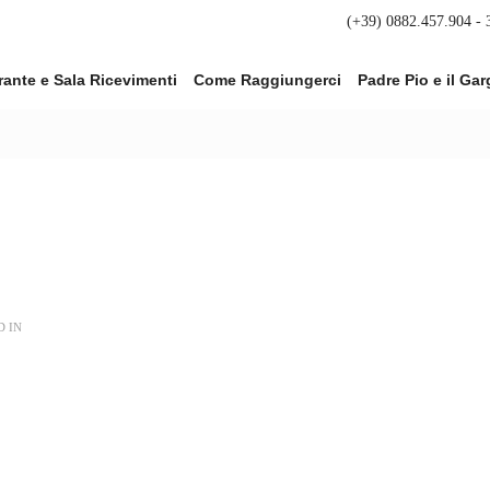
(+39) 0882.457.904 -
rante e Sala Ricevimenti
Come Raggiungerci
Padre Pio e il Ga
D IN