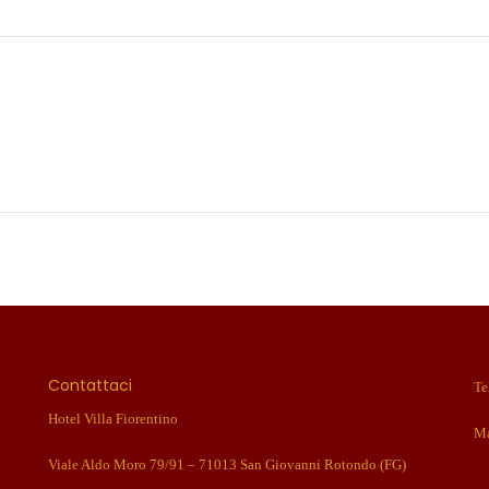
Contattaci
Te
Hotel Villa Fiorentino
Ma
Viale Aldo Moro 79/91 – 71013 San Giovanni Rotondo (FG)