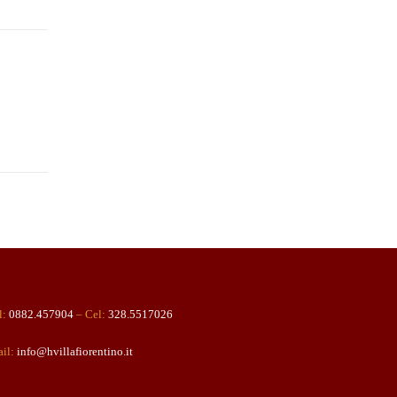
l:
0882.457904
– Cel:
328.5517026
il:
info@hvillafiorentino.it