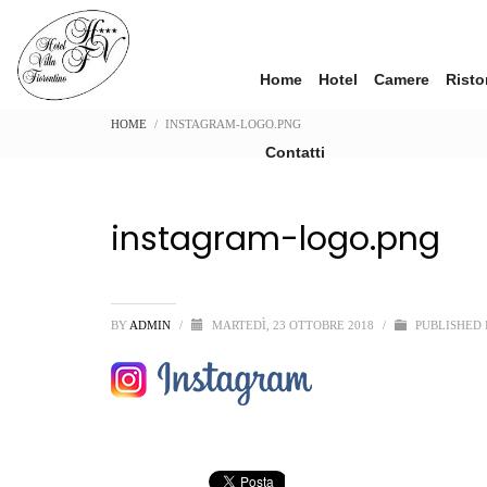
Home
Hotel
Camere
Risto
HOME
INSTAGRAM-LOGO.PNG
Contatti
instagram-logo.png
BY
ADMIN
/
MARTEDÌ, 23 OTTOBRE 2018
/
PUBLISHED 