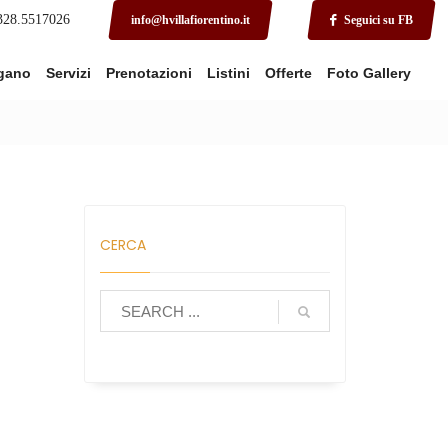
 328.5517026
info@hvillafiorentino.it
Seguici su FB
rgano
Servizi
Prenotazioni
Listini
Offerte
Foto Gallery
CERCA