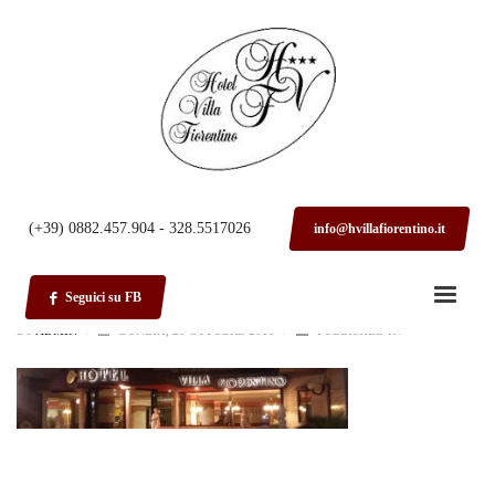
HOME
HOTEL1
hotel1
(+39) 0882.457.904 - 328.5517026
info@hvillafiorentino.it
Seguici su FB
BY
ADMIN
/
LUNEDÌ, 29 OTTOBRE 2018
/
PUBLISHED IN