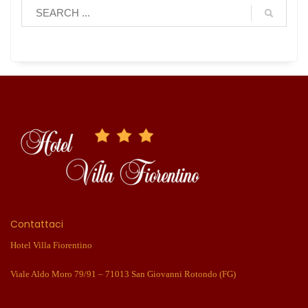
Contattaci
Hotel Villa Fiorentino
Viale Aldo Moro 79/91 – 71013 San Giovanni Rotondo (FG)