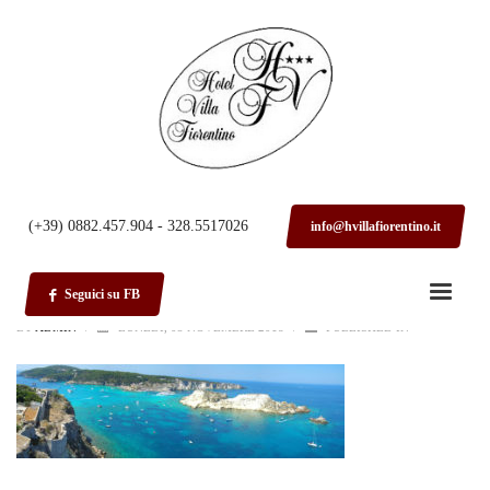
HOME
GARGANO
gargano
(+39) 0882.457.904 - 328.5517026
info@hvillafiorentino.it
Seguici su FB
BY
ADMIN
/
LUNEDÌ, 05 NOVEMBRE 2018
/
PUBLISHED IN