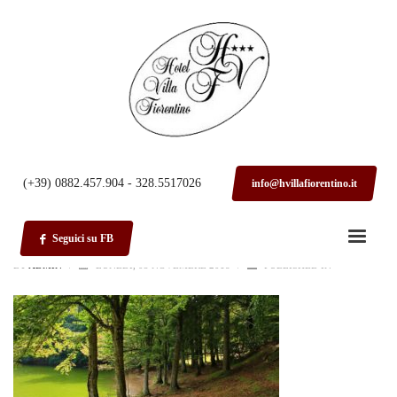
HOME
FORESTA-UMBRA
foresta-umbra
(+39) 0882.457.904 - 328.5517026
info@hvillafiorentino.it
Seguici su FB
BY
ADMIN
/
LUNEDÌ, 05 NOVEMBRE 2018
/
PUBLISHED IN