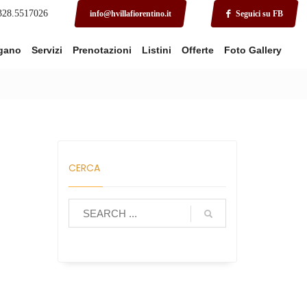
 328.5517026
info@hvillafiorentino.it
Seguici su FB
rgano
Servizi
Prenotazioni
Listini
Offerte
Foto Gallery
CERCA