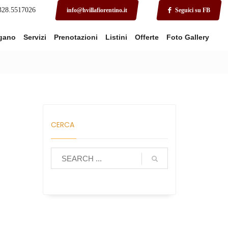
 328.5517026
info@hvillafiorentino.it
Seguici su FB
rgano
Servizi
Prenotazioni
Listini
Offerte
Foto Gallery
CERCA