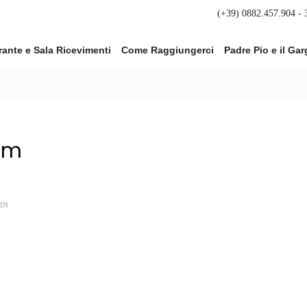
(+39) 0882.457.904 -
rante e Sala Ricevimenti
Come Raggiungerci
Padre Pio e il Ga
om
IN