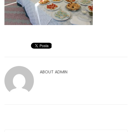
ABOUT
ADMIN