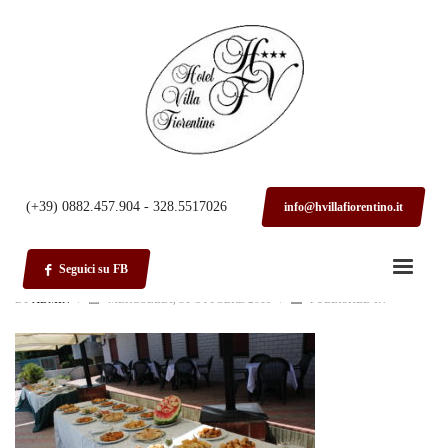
HOME
APERITIVO DI BENVENUTO
aperitivo di benvenuto
(+39) 0882.457.904 - 328.5517026
info@hvillafiorentino.it
Seguici su FB
BY
ADMIN
/
MERCOLEDÌ, 31 OTTOBRE 2018
/
PUBLISHED IN